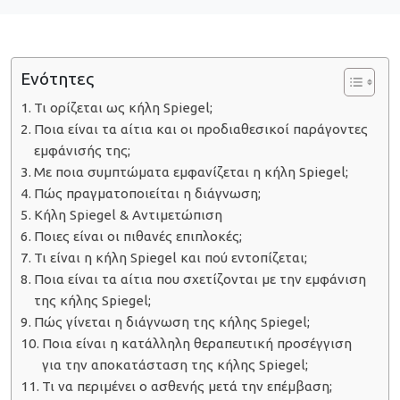
Ενότητες
Τι ορίζεται ως κήλη Spiegel;
Ποια είναι τα αίτια και οι προδιαθεσικοί παράγοντες
εμφάνισής της;
Με ποια συμπτώματα εμφανίζεται η κήλη Spiegel;
Πώς πραγματοποιείται η διάγνωση;
Κήλη Spiegel & Αντιμετώπιση
Ποιες είναι οι πιθανές επιπλοκές;
Τι είναι η κήλη Spiegel και πού εντοπίζεται;
Ποια είναι τα αίτια που σχετίζονται με την εμφάνιση
της κήλης Spiegel;
Πώς γίνεται η διάγνωση της κήλης Spiegel;
Ποια είναι η κατάλληλη θεραπευτική προσέγγιση
για την αποκατάσταση της κήλης Spiegel;
Τι να περιμένει ο ασθενής μετά την επέμβαση;