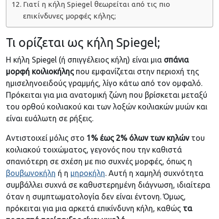
Γιατί η κήλη Spiegel θεωρείται από τις πιο
επικίνδυνες μορφές κήλης;
Τι ορίζεται ως κήλη Spiegel;
Η κήλη Spiegel (ή σπιγγέλειος κήλη) είναι μια
σπάνια
μορφή κοιλιοκήλης
που εμφανίζεται στην περιοχή της
ημισεληνοειδούς γραμμής, λίγο κάτω από τον ομφαλό.
Πρόκειται για μια ανατομική ζώνη που βρίσκεται μεταξύ
του ορθού κοιλιακού και των λοξών κοιλιακών μυών και
είναι ευάλωτη σε ρήξεις.
Αντιστοιχεί μόλις στο
1% έως 2% όλων των κηλών
του
κοιλιακού τοιχώματος, γεγονός που την καθιστά
σπανιότερη σε σχέση με πιο συχνές μορφές, όπως η
βουβωνοκήλη
ή η
μηροκήλη
. Αυτή η χαμηλή συχνότητα
συμβάλλει συχνά σε καθυστερημένη διάγνωση, ιδιαίτερα
όταν η συμπτωματολογία δεν είναι έντονη. Όμως,
πρόκειται για μια αρκετά επικίνδυνη κήλη, καθώς
τα