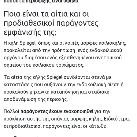
ποσοστά περίσφιξης είναι υψηλά
.
Ποια είναι τα αίτια και οι
προδιαθεσικοί παράγοντες
εμφάνισής της;
Η κήλη Spiegel, όπως και οι λοιπές μορφές κοιλιοκήλης,
προκαλείται από την πρόπτωση ενός ενδοκοιλιακού
οργάνου διαμέσου ενός εξασθενημένου ανατομικού
σημείου του κοιλιακού τοιχώματος.
Τα αίτια της κήλης Spiegel συνδέονται στενά με
καταστάσεις που αυξάνουν την ενδοκοιλιακή πίεση ή
προκαλούν μηχανική καταπόνηση και σταδιακή
αποδυνάμωση της περιοχής.
Πολλοί
παράγοντες έχουν ενοχοποιηθεί
για την
πρόκληση αυτής της σπάνιας μορφής κήλης. Ειδικότερα,
οι προδιαθεσικοί παράγοντες είναι οι κάτωθι: