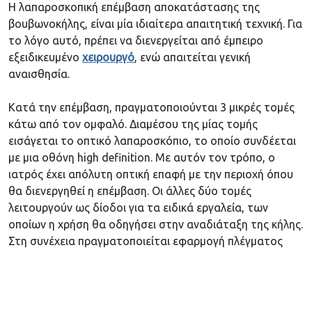
Η λαπαροσκοπική επέμβαση αποκατάστασης της
βουβωνοκήλης, είναι μία ιδιαίτερα απαιτητική τεχνική. Για
το λόγο αυτό, πρέπει να διενεργείται από έμπειρο
εξειδικευμένο
χειρουργό
, ενώ απαιτείται γενική
αναισθησία.
Κατά την επέμβαση, πραγματοποιούνται 3 μικρές τομές
κάτω από τον ομφαλό. Διαμέσου της μίας τομής
εισάγεται το οπτικό λαπαροσκόπιο, το οποίο συνδέεται
με μια οθόνη high definition. Με αυτόν τον τρόπο, ο
ιατρός έχει απόλυτη οπτική επαφή με την περιοχή όπου
θα διενεργηθεί η επέμβαση. Οι άλλες δύο τομές
λειτουργούν ως δίοδοι για τα ειδικά εργαλεία, των
οποίων η χρήση θα οδηγήσει στην αναδιάταξη της κήλης.
Στη συνέχεια πραγματοποιείται εφαρμογή πλέγματος
στο κοιλιακό τοίχωμα. Με τη σωστή τοποθέτηση του
πλέγματος επιτυγχάνεται οριστικό κλείσιμο του
ανοίγματος του κοιλιακού τοιχώματος και
ελαχιστοποίηση της πιθανότητας υποτροπής.