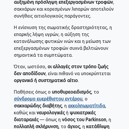
αυξημένη πρόσληψη επεξεργασμένων τροφών
,
σακχάρων και κορεσμένων λιπαρών αποτελούν
συνήθεις αιτιολογικούς παράγοντες.
Η ενίσχυση της σωματικής δραστηριότητας, η
επαρκής λήψη υγρών, η αύξηση της
κατανάλωσης φυτικών ινών και η μείωση των
επεξεργασμένων τροφών συχνά βελτιώνουν
σημαντικά τα συμπτώματα.
Όταν, ωστόσο,
οι αλλαγές στον τρόπο ζωής
δεν αποδίδουν
, είναι πιθανό να υποκρύπτεται
οργανικό ή συστηματικό αίτιο
.
Παθήσεις όπως ο
υποθυρεοειδισμός
, το
σύνδρομο ευερέθιστου εντέρου
, ο
σακχαρώδης διαβήτης
, η
εκκολπωματίτιδα
,
καθώς και
νευρολογικές
ή
ψυχιατρικές
διαταραχές
— όπως η
νόσος του Parkinson
, η
πολλαπλή σκλήρυνση
, το
άγχος
, η
κατάθλιψη