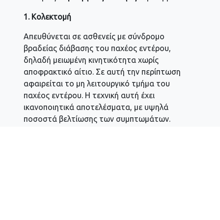
1. Κολεκτομή
Απευθύνεται σε ασθενείς με σύνδρομο
βραδείας διάβασης του παχέος εντέρου,
δηλαδή μειωμένη κινητικότητα χωρίς
αποφρακτικό αίτιο. Σε αυτή την περίπτωση
αφαιρείται το μη λειτουργικό τμήμα του
παχέος εντέρου. Η τεχνική αυτή έχει
ικανοποιητικά αποτελέσματα, με υψηλά
ποσοστά βελτίωσης των συμπτωμάτων.
Απαραίτητη προϋπόθεση είναι η φυσιολογική
λειτουργία του ορθού και του πυελικού
εδάφους.
2. Χειρουργική αποκατάσταση αποφρακτικής
δυσκοιλιότητας
Σε περιπτώσεις που η δυσκοιλιότητα
σχετίζεται με πρόπτωση του ορθού, ορθοκήλη