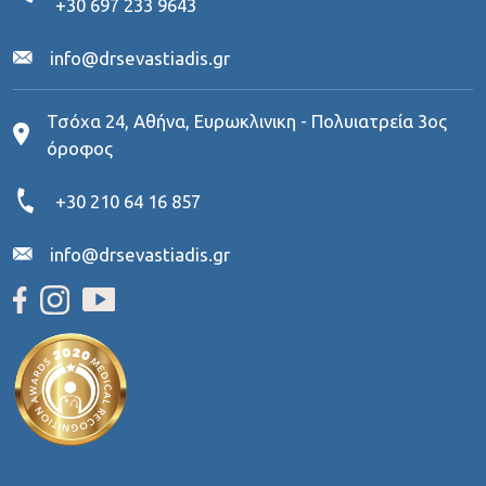
+30 697 233 9643
info@drsevastiadis.gr
Τσόχα 24, Αθήνα, Ευρωκλινικη - Πολυιατρεία 3ος
όροφος
+30 210 64 16 857
info@drsevastiadis.gr